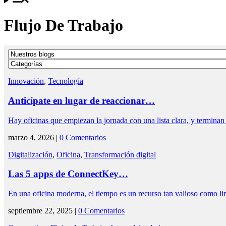
Flujo De Trabajo
Innovación
,
Tecnología
Anticípate en lugar de reaccionar…
Hay oficinas que empiezan la jornada con una lista clara, y terminan
marzo 4, 2026 |
0 Comentarios
Digitalización
,
Oficina
,
Transformación digital
Las 5 apps de ConnectKey…
En una oficina moderna, el tiempo es un recurso tan valioso como l
septiembre 22, 2025 |
0 Comentarios