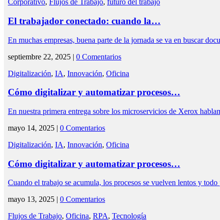
Corporativo
,
Flujos de Trabajo
,
futuro del trabajo
El trabajador conectado: cuando la…
En muchas empresas, buena parte de la jornada se va en buscar doc
septiembre 22, 2025 |
0 Comentarios
Digitalización
,
IA
,
Innovación
,
Oficina
Cómo digitalizar y automatizar procesos…
En nuestra primera entrega sobre los microservicios de Xerox habl
mayo 14, 2025 |
0 Comentarios
Digitalización
,
IA
,
Innovación
,
Oficina
Cómo digitalizar y automatizar procesos…
Cuando el trabajo se acumula, los procesos se vuelven lentos y tod
mayo 13, 2025 |
0 Comentarios
Flujos de Trabajo
,
Oficina
,
RPA
,
Tecnología