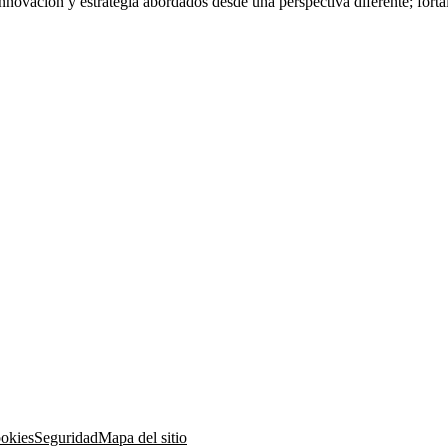
nnovación y estrategia abordados desde una perspectiva diferente; fort
ookies
Seguridad
Mapa del sitio