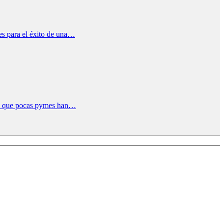
tes para el éxito de una…
algo que pocas pymes han…