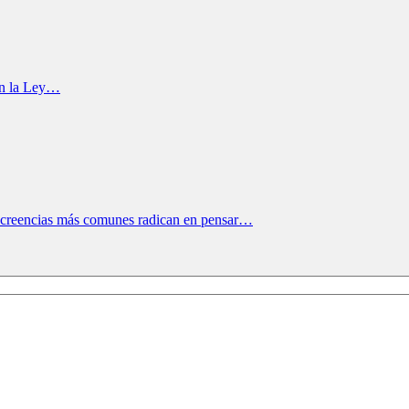
ión la Ley…
as creencias más comunes radican en pensar…