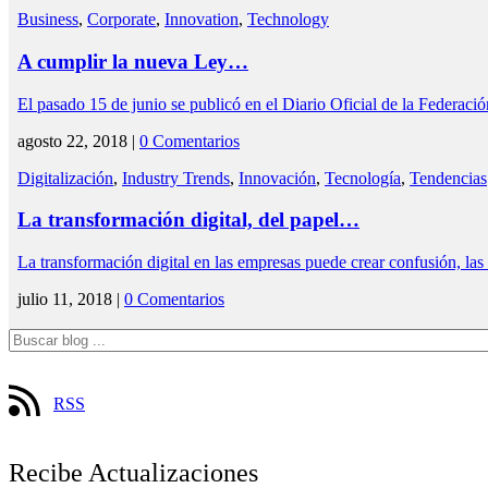
Business
,
Corporate
,
Innovation
,
Technology
A cumplir la nueva Ley…
El pasado 15 de junio se publicó en el Diario Oficial de la Federac
agosto 22, 2018 |
0 Comentarios
Digitalización
,
Industry Trends
,
Innovación
,
Tecnología
,
Tendencias
La transformación digital, del papel…
La transformación digital en las empresas puede crear confusión, l
julio 11, 2018 |
0 Comentarios
RSS
Recibe Actualizaciones