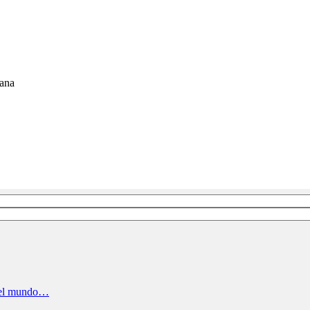
cana
e el mundo…