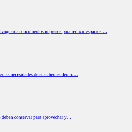
salvaguardar documentos impresos para reducir espacios.…
er las necesidades de sus clientes dentro…
 se deben conservar para aprovechar y…