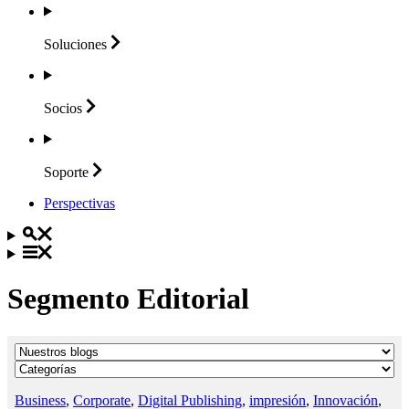
Soluciones
Socios
Soporte
Perspectivas
Segmento Editorial
Business
,
Corporate
,
Digital Publishing
,
impresión
,
Innovación
,