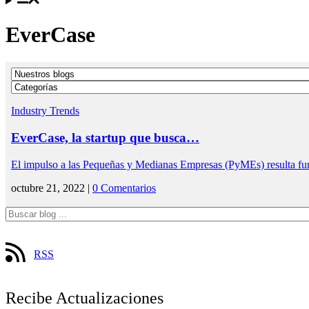
EverCase
Industry Trends
EverCase, la startup que busca…
El impulso a las Pequeñas y Medianas Empresas (PyMEs) resulta f
octubre 21, 2022 |
0 Comentarios
RSS
Recibe Actualizaciones