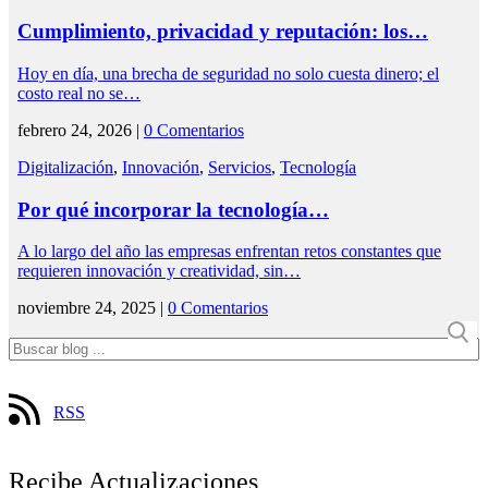
Cumplimiento, privacidad y reputación: los…
Hoy en día, una brecha de seguridad no solo cuesta dinero; el
costo real no se…
febrero 24, 2026 |
0 Comentarios
Digitalización
,
Innovación
,
Servicios
,
Tecnología
Por qué incorporar la tecnología…
A lo largo del año las empresas enfrentan retos constantes que
requieren innovación y creatividad, sin…
noviembre 24, 2025 |
0 Comentarios
RSS
Recibe Actualizaciones