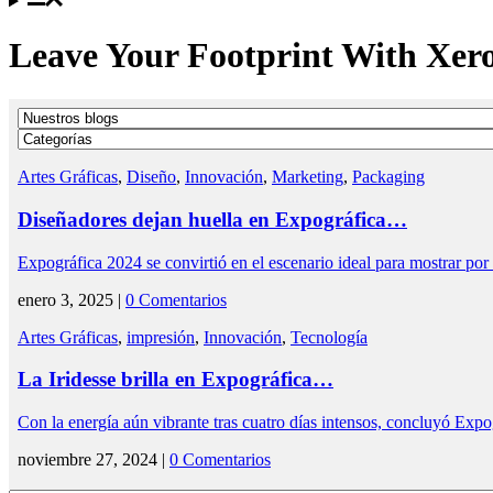
Leave Your Footprint With Xer
Artes Gráficas
,
Diseño
,
Innovación
,
Marketing
,
Packaging
Diseñadores dejan huella en Expográfica…
Expográfica 2024 se convirtió en el escenario ideal para mostrar 
enero 3, 2025 |
0 Comentarios
Artes Gráficas
,
impresión
,
Innovación
,
Tecnología
La Iridesse brilla en Expográfica…
Con la energía aún vibrante tras cuatro días intensos, concluyó Ex
noviembre 27, 2024 |
0 Comentarios