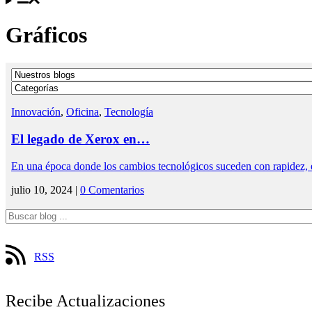
Gráficos
Innovación
,
Oficina
,
Tecnología
El legado de Xerox en…
En una época donde los cambios tecnológicos suceden con rapidez, 
julio 10, 2024 |
0 Comentarios
RSS
Recibe Actualizaciones