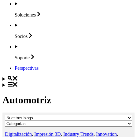
Soluciones
Socios
Soporte
Perspectivas
Automotriz
Digitalización
,
Impresión 3D
,
Industry Trends
,
Innovation
,